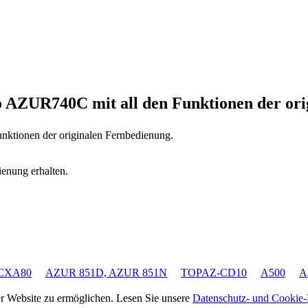
io AZUR740C
mit all den Funktionen der or
unktionen der originalen Fernbedienung.
ienung erhalten.
CXA80
AZUR 851D, AZUR 851N
TOPAZ-CD10
A500
A
rer Website zu ermöglichen. Lesen Sie unsere
Datenschutz- und Cookie-R