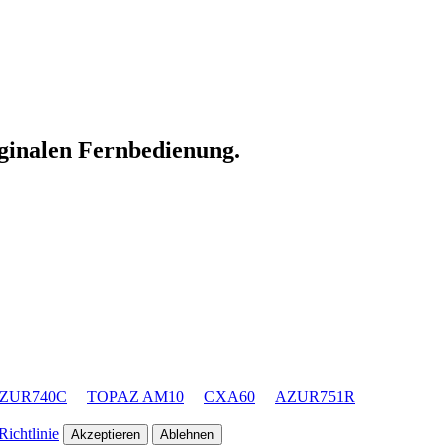
iginalen Fernbedienung.
ZUR740C
TOPAZ AM10
CXA60
AZUR751R
ichtlinie
Akzeptieren
Ablehnen