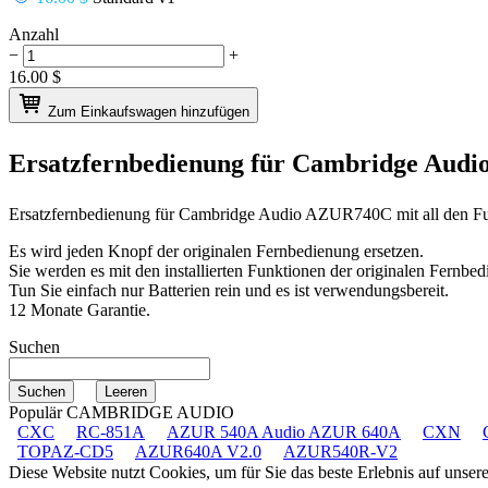
Anzahl
−
+
16.00
$
Zum Einkaufswagen hinzufügen
Ersatzfernbedienung für
Cambridge Aud
Ersatzfernbedienung für
Cambridge Audio AZUR740C
mit all den F
Es wird jeden Knopf der originalen Fernbedienung ersetzen.
Sie werden es mit den installierten Funktionen der originalen Fernbed
Tun Sie einfach nur Batterien rein und es ist verwendungsbereit.
12 Monate Garantie.
Suchen
Populär CAMBRIDGE AUDIO
CXC
RC-851A
AZUR 540A Audio AZUR 640A
CXN
TOPAZ-CD5
AZUR640A V2.0
AZUR540R-V2
Diese Website nutzt Cookies, um für Sie das beste Erlebnis auf unse