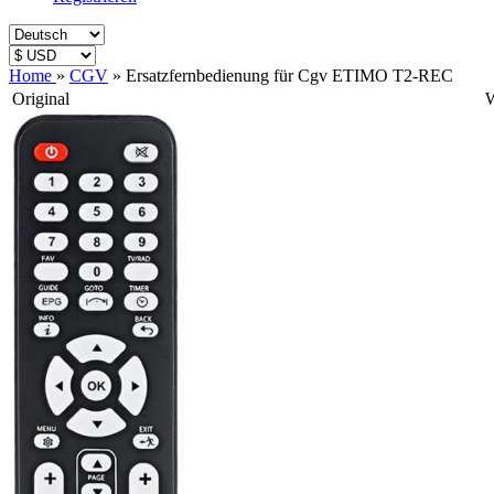
Home
»
CGV
»
Ersatzfernbedienung für Cgv ETIMO T2-REC
Original
W