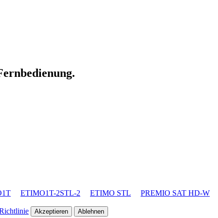
 Fernbedienung.
O1T
ETIMO1T-2STL-2
ETIMO STL
PREMIO SAT HD-W
ichtlinie
Akzeptieren
Ablehnen