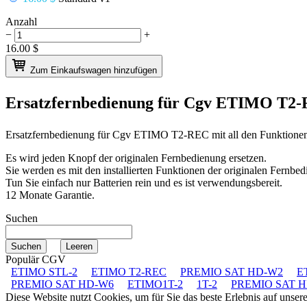
Anzahl
−
+
16.00
$
Zum Einkaufswagen hinzufügen
Ersatzfernbedienung für
Cgv ETIMO T2
Ersatzfernbedienung für
Cgv ETIMO T2-REC
mit all den Funktione
Es wird jeden Knopf der originalen Fernbedienung ersetzen.
Sie werden es mit den installierten Funktionen der originalen Fernbed
Tun Sie einfach nur Batterien rein und es ist verwendungsbereit.
12 Monate Garantie.
Suchen
Populär CGV
ETIMO STL-2
ETIMO T2-REC
PREMIO SAT HD-W2
E
PREMIO SAT HD-W6
ETIMO1T-2
1T-2
PREMIO SAT 
Diese Website nutzt Cookies, um für Sie das beste Erlebnis auf unse