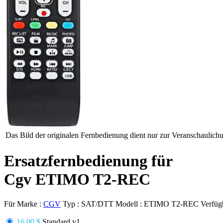
Das Bild der originalen Fernbedienung dient nur zur Veranschaulich
Ersatzfernbedienung für
Cgv ETIMO T2-REC
Für Marke :
CGV
Typ :
SAT/DTT
Modell :
ETIMO T2-REC
Verfüg
16.00 $
Standard v1