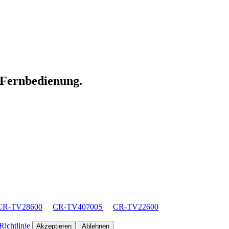
n Fernbedienung.
CR-TV28600
CR-TV40700S
CR-TV22600
ichtlinie
Akzeptieren
Ablehnen