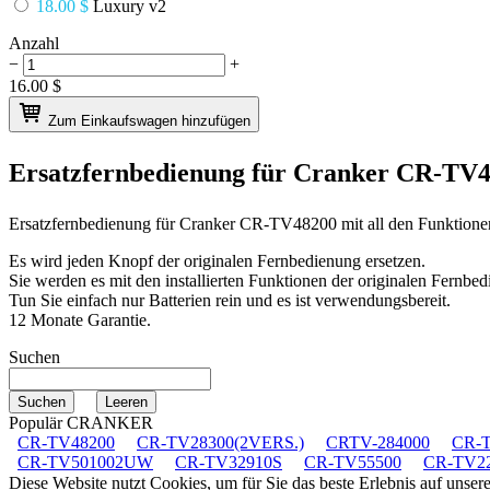
18.00 $
Luxury v2
Anzahl
−
+
16.00
$
Zum Einkaufswagen hinzufügen
Ersatzfernbedienung für
Cranker CR-TV
Ersatzfernbedienung für
Cranker CR-TV48200
mit all den Funktione
Es wird jeden Knopf der originalen Fernbedienung ersetzen.
Sie werden es mit den installierten Funktionen der originalen Fernbed
Tun Sie einfach nur Batterien rein und es ist verwendungsbereit.
12 Monate Garantie.
Suchen
Populär CRANKER
CR-TV48200
CR-TV28300(2VERS.)
CRTV-284000
CR-
CR-TV501002UW
CR-TV32910S
CR-TV55500
CR-TV2
Diese Website nutzt Cookies, um für Sie das beste Erlebnis auf unse