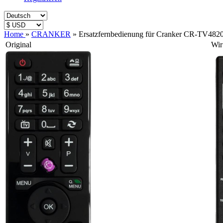
Home
»
CRANKER
»
Ersatzfernbedienung für Cranker CR-TV482
Original
Wir