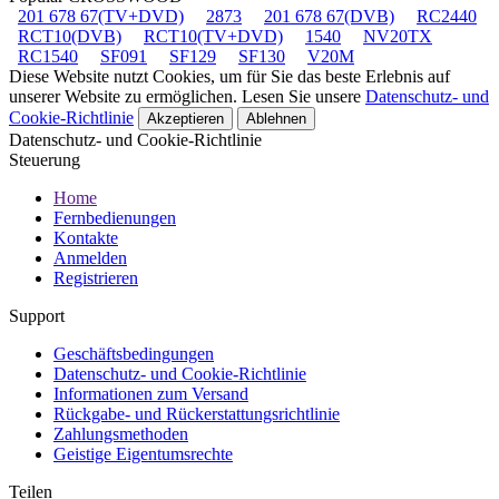
201 678 67(TV+DVD)
2873
201 678 67(DVB)
RC2440
RCT10(DVB)
RCT10(TV+DVD)
1540
NV20TX
RC1540
SF091
SF129
SF130
V20M
Diese Website nutzt Cookies, um für Sie das beste Erlebnis auf
unserer Website zu ermöglichen. Lesen Sie unsere
Datenschutz- und
Cookie-Richtlinie
Akzeptieren
Ablehnen
Datenschutz- und Cookie-Richtlinie
Steuerung
Home
Fernbedienungen
Kontakte
Anmelden
Registrieren
Support
Geschäftsbedingungen
Datenschutz- und Cookie-Richtlinie
Informationen zum Versand
Rückgabe- und Rückerstattungsrichtlinie
Zahlungsmethoden
Geistige Eigentumsrechte
Teilen