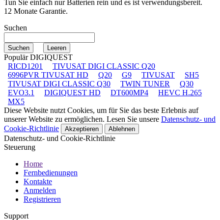
Tun Sie einfach nur Batterien rein und es ist verwendungsbereit.
12 Monate Garantie.
Suchen
Populär DIGIQUEST
RICD1201
TIVUSAT DIGI CLASSIC Q20
6996PVR TIVUSAT HD
Q20
G9
TIVUSAT
SH5
TIVUSAT DIGI CLASSIC Q30
TWIN TUNER
Q30
EVO3.1
DIGIQUEST HD
DT600MP4
HEVC H.265
MX5
Diese Website nutzt Cookies, um für Sie das beste Erlebnis auf
unserer Website zu ermöglichen. Lesen Sie unsere
Datenschutz- und
Cookie-Richtlinie
Akzeptieren
Ablehnen
Datenschutz- und Cookie-Richtlinie
Steuerung
Home
Fernbedienungen
Kontakte
Anmelden
Registrieren
Support