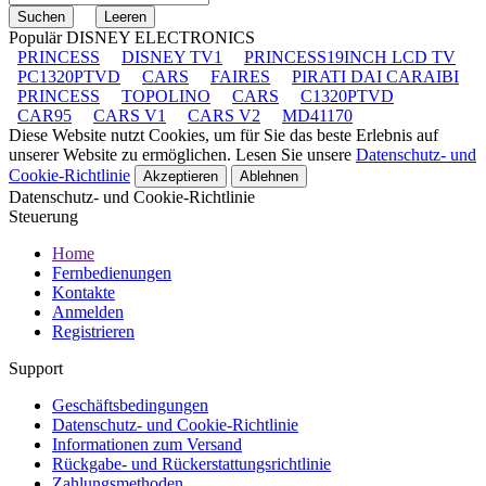
Populär DISNEY ELECTRONICS
PRINCESS
DISNEY TV1
PRINCESS19INCH LCD TV
PC1320PTVD
CARS
FAIRES
PIRATI DAI CARAIBI
PRINCESS
TOPOLINO
CARS
C1320PTVD
CAR95
CARS V1
CARS V2
MD41170
Diese Website nutzt Cookies, um für Sie das beste Erlebnis auf
unserer Website zu ermöglichen. Lesen Sie unsere
Datenschutz- und
Cookie-Richtlinie
Akzeptieren
Ablehnen
Datenschutz- und Cookie-Richtlinie
Steuerung
Home
Fernbedienungen
Kontakte
Anmelden
Registrieren
Support
Geschäftsbedingungen
Datenschutz- und Cookie-Richtlinie
Informationen zum Versand
Rückgabe- und Rückerstattungsrichtlinie
Zahlungsmethoden