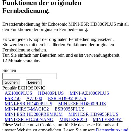
Funktionen der originalen
Fernbedienung.
Ersatzfernbedienung für
Echosonic MINI-ESR HD800PLUS
mit all
den Funktionen der originalen Fernbedienung.
Es wird jeden Knopf der originalen Fernbedienung ersetzen.
Sie werden es mit den installierten Funktionen der originalen
Fernbedienung erhalten.
Tun Sie einfach nur Batterien rein und es ist verwendungsbereit.
12 Monate Garantie.
Suchen
Populär ECHOSONIC
AZ1000PLUS
HD400PLUS
MINI-AZ1000PLUS
ESR250
AZ1000
ESR-HD9955PLUS
MINI-ESR HD400PLUS
MINI-ESR HD800PLUS
MINI-FIRST-MAGIC2
ESR9955PLUS
MINI-ESR HD280PREMIUM
MINI ESR-HD9955PLUS
MINIESR-HD450NANO
MINI ESR250
MINI ESR9955
Diese Website nutzt Cookies, um für Sie das beste Erlebnis auf
unserer Website zu ermöglichen. Lesen Sie unsere
Datenschutz- und