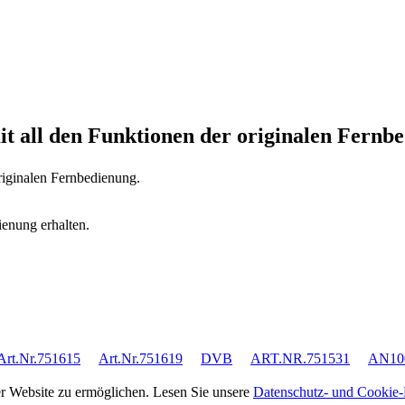
it all den Funktionen der originalen Fernb
riginalen Fernbedienung.
ienung erhalten.
Art.Nr.751615
Art.Nr.751619
DVB
ART.NR.751531
AN10
rer Website zu ermöglichen. Lesen Sie unsere
Datenschutz- und Cookie-R