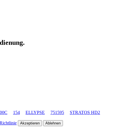
edienung.
00C
154
ELLYPSE
751595
STRATOS HD2
ichtlinie
Akzeptieren
Ablehnen