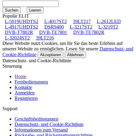
Populär ELIT
L-5019UHDTS2
L-4017ST2
39LT217
L-2612LED
L-4917UHDTS2
DSR9400
L-3217ST2
L-3219T2
DVB-T7802R
DVB-TE7801
DVB-TE7802R
L-32024ST2
39LT216
Diese Website nutzt Cookies, um für Sie das beste Erlebnis auf
unserer Website zu ermöglichen. Lesen Sie unsere
Datenschutz- und
Cookie-Richtlinie
Akzeptieren
Ablehnen
Datenschutz- und Cookie-Richtlinie
Steuerung
Home
Fernbedienungen
Kontakte
Anmelden
Registrieren
Support
Geschäftsbedingungen
Datenschutz- und Cookie-Richtlinie
Informationen zum Versand
Rückgabe- und Rückerstattungsrichtlinie