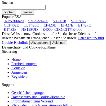
Suchen
Populär ESA
97PA206620
97PA224700
VC8018
VCR8022
CEF402E
CEF420E
EF420E
EF427E
ET427E
ET432E
NE128UD
E4000, CIRCCITYE4000
Diese Website nutzt Cookies, um für Sie das beste Erlebnis auf
unserer Website zu ermöglichen. Lesen Sie unsere
Datenschutz- und
Cookie-Richtlinie
Akzeptieren
Ablehnen
Datenschutz- und Cookie-Richtlinie
Steuerung
Home
Fernbedienungen
Kontakte
Anmelden
Registrieren
Support
Geschäftsbedingungen
Datenschutz- und Cookie-Richtlinie
Informationen zum Versand
Rückgabe- und Rückerstattungsrichtlinie