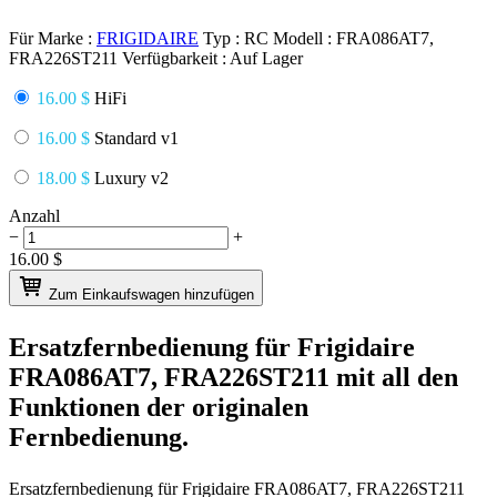
Für Marke :
FRIGIDAIRE
Typ :
RC
Modell :
FRA086AT7,
FRA226ST211
Verfügbarkeit :
Auf Lager
16.00 $
HiFi
16.00 $
Standard v1
18.00 $
Luxury v2
Anzahl
−
+
16.00
$
Zum Einkaufswagen hinzufügen
Ersatzfernbedienung für
Frigidaire
FRA086AT7, FRA226ST211
mit all den
Funktionen der originalen
Fernbedienung.
Ersatzfernbedienung für
Frigidaire FRA086AT7, FRA226ST211