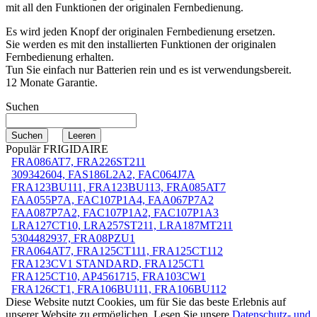
mit all den Funktionen der originalen Fernbedienung.
Es wird jeden Knopf der originalen Fernbedienung ersetzen.
Sie werden es mit den installierten Funktionen der originalen
Fernbedienung erhalten.
Tun Sie einfach nur Batterien rein und es ist verwendungsbereit.
12 Monate Garantie.
Suchen
Populär FRIGIDAIRE
FRA086AT7, FRA226ST211
309342604, FAS186L2A2, FAC064J7A
FRA123BU111, FRA123BU113, FRA085AT7
FAA055P7A, FAC107P1A4, FAA067P7A2
FAA087P7A2, FAC107P1A2, FAC107P1A3
LRA127CT10, LRA257ST211, LRA187MT211
5304482937, FRA08PZU1
FRA064AT7, FRA125CT111, FRA125CT112
FRA123CV1 STANDARD, FRA125CT1
FRA125CT10, AP4561715, FRA103CW1
FRA126CT1, FRA106BU111, FRA106BU112
Diese Website nutzt Cookies, um für Sie das beste Erlebnis auf
unserer Website zu ermöglichen. Lesen Sie unsere
Datenschutz- und