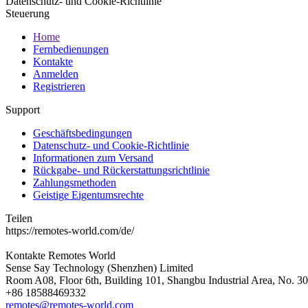
Datenschutz- und Cookie-Richtlinie
Steuerung
Home
Fernbedienungen
Kontakte
Anmelden
Registrieren
Support
Geschäftsbedingungen
Datenschutz- und Cookie-Richtlinie
Informationen zum Versand
Rückgabe- und Rückerstattungsrichtlinie
Zahlungsmethoden
Geistige Eigentumsrechte
Teilen
https://remotes-world.com/de/
Kontakte
Remotes World
Sense Say Technology (Shenzhen) Limited
Room A08, Floor 6th, Building 101, Shangbu Industrial Area, No. 3
+86 18588469332
remotes@remotes-world.com