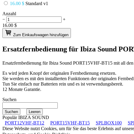
16.00 $
Standard v1
Anzahl
−
+
16.00
$
Zum Einkaufswagen hinzufügen
Ersatzfernbedienung für
Ibiza Sound PO
Ersatzfernbedienung für
Ibiza Sound PORT15VHF-BT15
mit all de
Es wird jeden Knopf der originalen Fernbedienung ersetzen.
Sie werden es mit den installierten Funktionen der originalen Fernbed
Tun Sie einfach nur Batterien rein und es ist verwendungsbereit.
12 Monate Garantie.
Suchen
Populär IBIZA SOUND
PORT12VHF-BT12
PORT15VHF-BT15
SPLBOX100
SP
Diese Website nutzt Cookies, um für Sie das beste Erlebnis auf unse