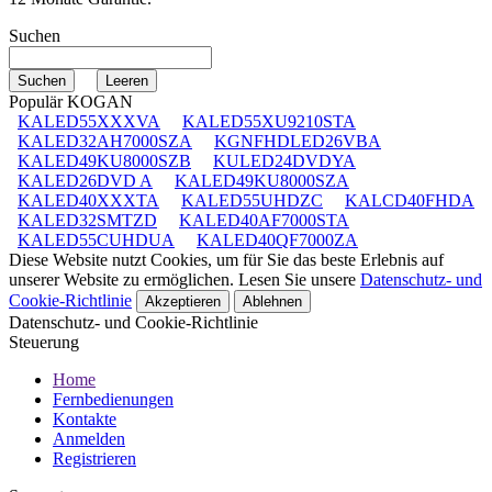
Suchen
Populär KOGAN
KALED55XXXVA
KALED55XU9210STA
KALED32AH7000SZA
KGNFHDLED26VBA
KALED49KU8000SZB
KULED24DVDYA
KALED26DVD A
KALED49KU8000SZA
KALED40XXXTA
KALED55UHDZC
KALCD40FHDA
KALED32SMTZD
KALED40AF7000STA
KALED55CUHDUA
KALED40QF7000ZA
Diese Website nutzt Cookies, um für Sie das beste Erlebnis auf
unserer Website zu ermöglichen. Lesen Sie unsere
Datenschutz- und
Cookie-Richtlinie
Akzeptieren
Ablehnen
Datenschutz- und Cookie-Richtlinie
Steuerung
Home
Fernbedienungen
Kontakte
Anmelden
Registrieren