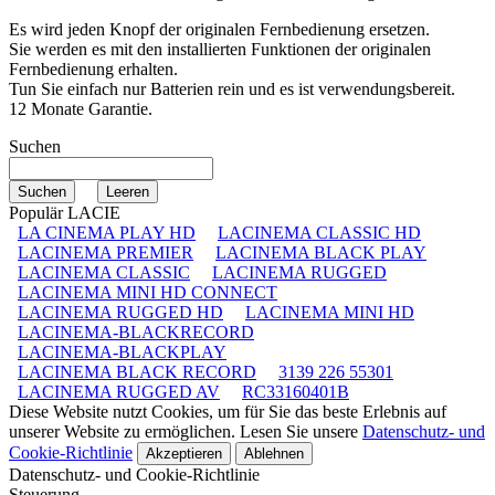
Es wird jeden Knopf der originalen Fernbedienung ersetzen.
Sie werden es mit den installierten Funktionen der originalen
Fernbedienung erhalten.
Tun Sie einfach nur Batterien rein und es ist verwendungsbereit.
12 Monate Garantie.
Suchen
Populär LACIE
LA CINEMA PLAY HD
LACINEMA CLASSIC HD
LACINEMA PREMIER
LACINEMA BLACK PLAY
LACINEMA CLASSIC
LACINEMA RUGGED
LACINEMA MINI HD CONNECT
LACINEMA RUGGED HD
LACINEMA MINI HD
LACINEMA-BLACKRECORD
LACINEMA-BLACKPLAY
LACINEMA BLACK RECORD
3139 226 55301
LACINEMA RUGGED AV
RC33160401B
Diese Website nutzt Cookies, um für Sie das beste Erlebnis auf
unserer Website zu ermöglichen. Lesen Sie unsere
Datenschutz- und
Cookie-Richtlinie
Akzeptieren
Ablehnen
Datenschutz- und Cookie-Richtlinie
Steuerung