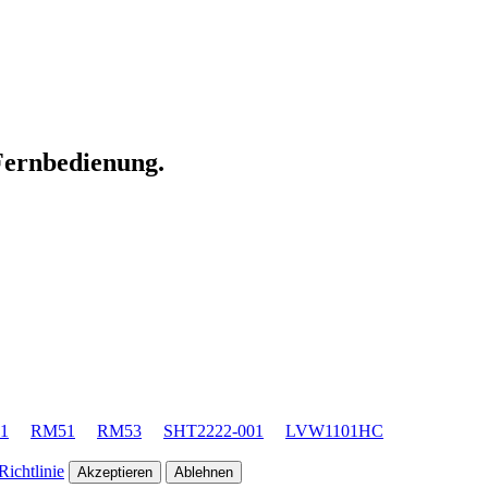
 Fernbedienung.
1
RM51
RM53
SHT2222-001
LVW1101HC
ichtlinie
Akzeptieren
Ablehnen