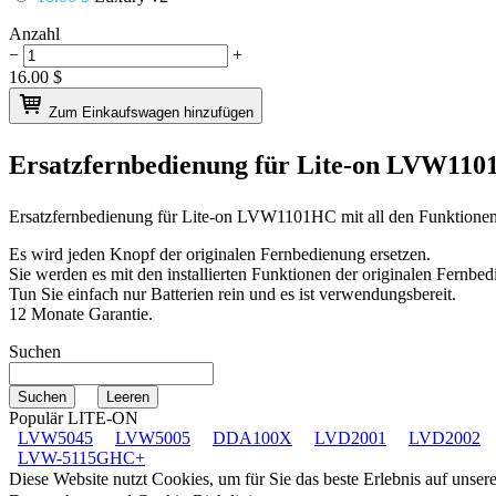
Anzahl
−
+
16.00
$
Zum Einkaufswagen hinzufügen
Ersatzfernbedienung für
Lite-on LVW11
Ersatzfernbedienung für
Lite-on LVW1101HC
mit all den Funktione
Es wird jeden Knopf der originalen Fernbedienung ersetzen.
Sie werden es mit den installierten Funktionen der originalen Fernbed
Tun Sie einfach nur Batterien rein und es ist verwendungsbereit.
12 Monate Garantie.
Suchen
Populär LITE-ON
LVW5045
LVW5005
DDA100X
LVD2001
LVD2002
LVW-5115GHC+
Diese Website nutzt Cookies, um für Sie das beste Erlebnis auf unse