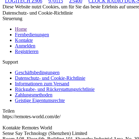
LOGITECH Z906
970115
Z5400
CLOCK RADIO DUK-S
Diese Website nutzt Cookies, um für Sie das beste Erlebnis auf unse
Datenschutz- und Cookie-Richtlinie
Steuerung
Home
Fernbedienungen
Kontakte
Anmelden
Registrieren
Support
Geschäftsbedingungen
Datenschutz- und Cookie-Richtlinie
Informationen zum Versand
Rückgabe- und Rückerstattungsrichtlinie
Zahlungsmethoden
Geistige Eigentumsrechte
Teilen
https://remotes-world.com/de/
Kontakte
Remotes World
Sense Say Technology (Shenzhen) Limited
Room A08, Floor 6th, Building 101, Shangbu Industrial Area, No. 3