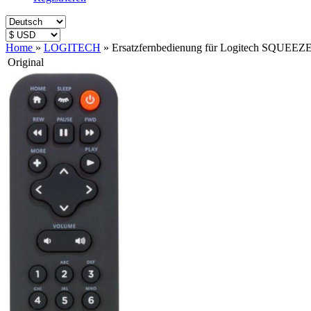
Home
»
LOGITECH
»
Ersatzfernbedienung für Logitech SQU
Original