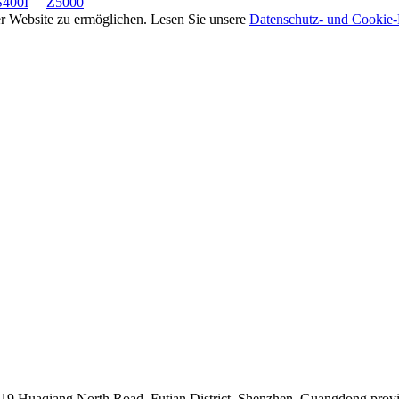
400I
Z5000
rer Website zu ermöglichen. Lesen Sie unsere
Datenschutz- und Cookie-R
019 Huaqiang North Road, Futian District, Shenzhen, Guangdong prov