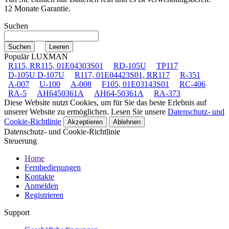
12 Monate Garantie.
Suchen
Populär LUXMAN
R115, RR115, 01E04303S01
RD-105U
TP117
D-105U D-107U
R117, 01E04423S01, RR117
R-351
A-007
U-100
A-008
F105, 01E03143S01
RC-406
RA-5
AH6450361A
AH64-50361A
RA-373
Diese Website nutzt Cookies, um für Sie das beste Erlebnis auf
unserer Website zu ermöglichen. Lesen Sie unsere
Datenschutz- und
Cookie-Richtlinie
Akzeptieren
Ablehnen
Datenschutz- und Cookie-Richtlinie
Steuerung
Home
Fernbedienungen
Kontakte
Anmelden
Registrieren
Support