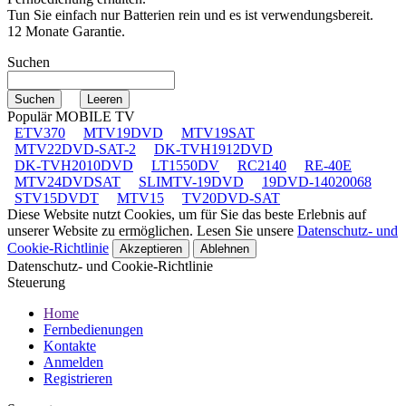
Tun Sie einfach nur Batterien rein und es ist verwendungsbereit.
12 Monate Garantie.
Suchen
Populär MOBILE TV
ETV370
MTV19DVD
MTV19SAT
MTV22DVD-SAT-2
DK-TVH1912DVD
DK-TVH2010DVD
LT1550DV
RC2140
RE-40E
MTV24DVDSAT
SLIMTV-19DVD
19DVD-14020068
STV15DVDT
MTV15
TV20DVD-SAT
Diese Website nutzt Cookies, um für Sie das beste Erlebnis auf
unserer Website zu ermöglichen. Lesen Sie unsere
Datenschutz- und
Cookie-Richtlinie
Akzeptieren
Ablehnen
Datenschutz- und Cookie-Richtlinie
Steuerung
Home
Fernbedienungen
Kontakte
Anmelden
Registrieren