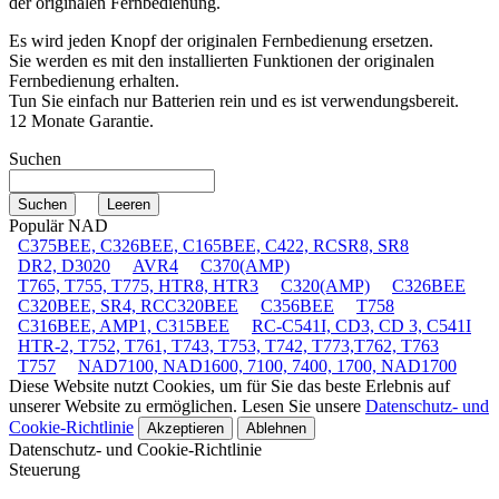
der originalen Fernbedienung.
Es wird jeden Knopf der originalen Fernbedienung ersetzen.
Sie werden es mit den installierten Funktionen der originalen
Fernbedienung erhalten.
Tun Sie einfach nur Batterien rein und es ist verwendungsbereit.
12 Monate Garantie.
Suchen
Populär NAD
C375BEE, C326BEE, C165BEE, C422, RCSR8, SR8
DR2, D3020
AVR4
C370(AMP)
T765, T755, T775, HTR8, HTR3
C320(AMP)
C326BEE
C320BEE, SR4, RCC320BEE
C356BEE
T758
C316BEE, AMP1, C315BEE
RC-C541I, CD3, CD 3, C541I
HTR-2, T752, T761, T743, T753, T742, T773,T762, T763
T757
NAD7100, NAD1600, 7100, 7400, 1700, NAD1700
Diese Website nutzt Cookies, um für Sie das beste Erlebnis auf
unserer Website zu ermöglichen. Lesen Sie unsere
Datenschutz- und
Cookie-Richtlinie
Akzeptieren
Ablehnen
Datenschutz- und Cookie-Richtlinie
Steuerung