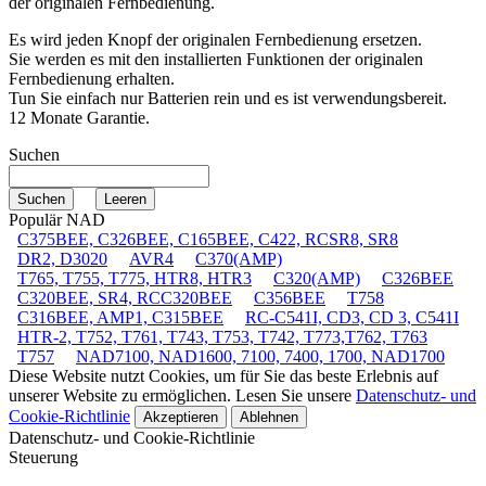
der originalen Fernbedienung.
Es wird jeden Knopf der originalen Fernbedienung ersetzen.
Sie werden es mit den installierten Funktionen der originalen
Fernbedienung erhalten.
Tun Sie einfach nur Batterien rein und es ist verwendungsbereit.
12 Monate Garantie.
Suchen
Populär NAD
C375BEE, C326BEE, C165BEE, C422, RCSR8, SR8
DR2, D3020
AVR4
C370(AMP)
T765, T755, T775, HTR8, HTR3
C320(AMP)
C326BEE
C320BEE, SR4, RCC320BEE
C356BEE
T758
C316BEE, AMP1, C315BEE
RC-C541I, CD3, CD 3, C541I
HTR-2, T752, T761, T743, T753, T742, T773,T762, T763
T757
NAD7100, NAD1600, 7100, 7400, 1700, NAD1700
Diese Website nutzt Cookies, um für Sie das beste Erlebnis auf
unserer Website zu ermöglichen. Lesen Sie unsere
Datenschutz- und
Cookie-Richtlinie
Akzeptieren
Ablehnen
Datenschutz- und Cookie-Richtlinie
Steuerung