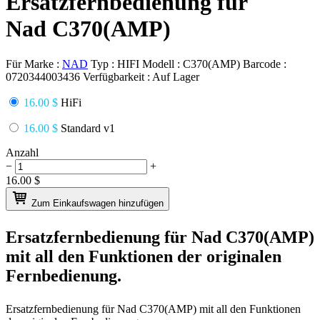
Ersatzfernbedienung für
Nad C370(AMP)
Für Marke :
NAD
Typ :
HIFI
Modell :
C370(AMP)
Barcode :
0720344003436
Verfügbarkeit :
Auf Lager
16.00 $
HiFi
16.00 $
Standard v1
Anzahl
−
+
16.00
$
Zum Einkaufswagen hinzufügen
Ersatzfernbedienung für
Nad C370(AMP)
mit all den Funktionen der originalen
Fernbedienung.
Ersatzfernbedienung für
Nad C370(AMP)
mit all den Funktionen