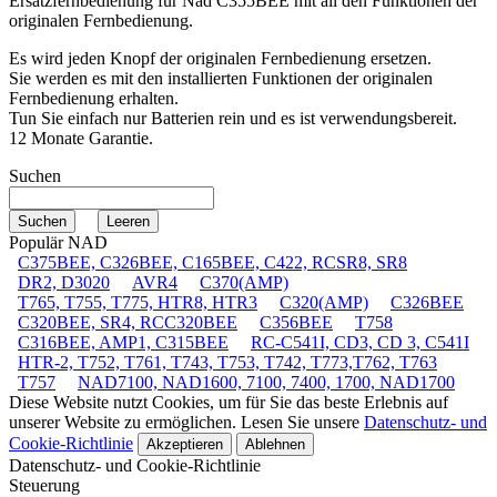
Ersatzfernbedienung für
Nad C355BEE
mit all den Funktionen der
originalen Fernbedienung.
Es wird jeden Knopf der originalen Fernbedienung ersetzen.
Sie werden es mit den installierten Funktionen der originalen
Fernbedienung erhalten.
Tun Sie einfach nur Batterien rein und es ist verwendungsbereit.
12 Monate Garantie.
Suchen
Populär NAD
C375BEE, C326BEE, C165BEE, C422, RCSR8, SR8
DR2, D3020
AVR4
C370(AMP)
T765, T755, T775, HTR8, HTR3
C320(AMP)
C326BEE
C320BEE, SR4, RCC320BEE
C356BEE
T758
C316BEE, AMP1, C315BEE
RC-C541I, CD3, CD 3, C541I
HTR-2, T752, T761, T743, T753, T742, T773,T762, T763
T757
NAD7100, NAD1600, 7100, 7400, 1700, NAD1700
Diese Website nutzt Cookies, um für Sie das beste Erlebnis auf
unserer Website zu ermöglichen. Lesen Sie unsere
Datenschutz- und
Cookie-Richtlinie
Akzeptieren
Ablehnen
Datenschutz- und Cookie-Richtlinie
Steuerung