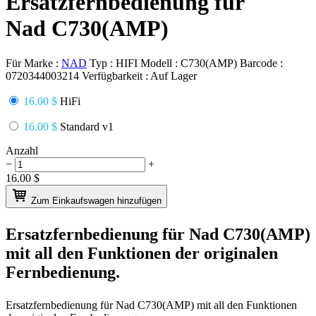
Ersatzfernbedienung für
Nad C730(AMP)
Für Marke :
NAD
Typ :
HIFI
Modell :
C730(AMP)
Barcode :
0720344003214
Verfügbarkeit :
Auf Lager
16.00 $
HiFi
16.00 $
Standard v1
Anzahl
−
+
16.00
$
Zum Einkaufswagen hinzufügen
Ersatzfernbedienung für
Nad C730(AMP)
mit all den Funktionen der originalen
Fernbedienung.
Ersatzfernbedienung für
Nad C730(AMP)
mit all den Funktionen