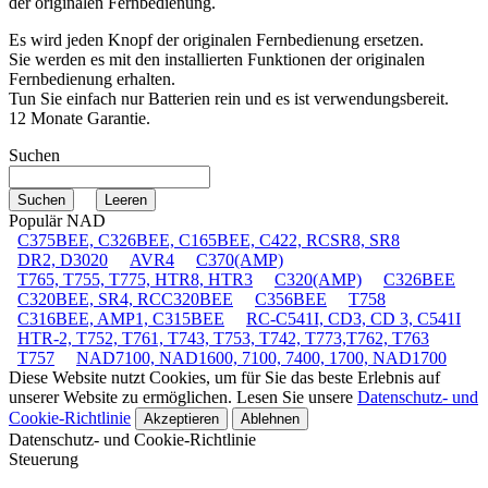
der originalen Fernbedienung.
Es wird jeden Knopf der originalen Fernbedienung ersetzen.
Sie werden es mit den installierten Funktionen der originalen
Fernbedienung erhalten.
Tun Sie einfach nur Batterien rein und es ist verwendungsbereit.
12 Monate Garantie.
Suchen
Populär NAD
C375BEE, C326BEE, C165BEE, C422, RCSR8, SR8
DR2, D3020
AVR4
C370(AMP)
T765, T755, T775, HTR8, HTR3
C320(AMP)
C326BEE
C320BEE, SR4, RCC320BEE
C356BEE
T758
C316BEE, AMP1, C315BEE
RC-C541I, CD3, CD 3, C541I
HTR-2, T752, T761, T743, T753, T742, T773,T762, T763
T757
NAD7100, NAD1600, 7100, 7400, 1700, NAD1700
Diese Website nutzt Cookies, um für Sie das beste Erlebnis auf
unserer Website zu ermöglichen. Lesen Sie unsere
Datenschutz- und
Cookie-Richtlinie
Akzeptieren
Ablehnen
Datenschutz- und Cookie-Richtlinie
Steuerung