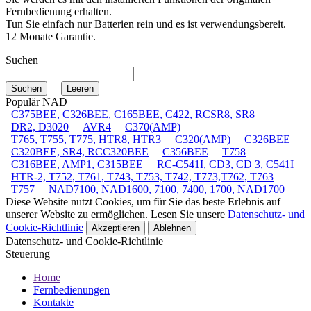
Fernbedienung erhalten.
Tun Sie einfach nur Batterien rein und es ist verwendungsbereit.
12 Monate Garantie.
Suchen
Populär NAD
C375BEE, C326BEE, C165BEE, C422, RCSR8, SR8
DR2, D3020
AVR4
C370(AMP)
T765, T755, T775, HTR8, HTR3
C320(AMP)
C326BEE
C320BEE, SR4, RCC320BEE
C356BEE
T758
C316BEE, AMP1, C315BEE
RC-C541I, CD3, CD 3, C541I
HTR-2, T752, T761, T743, T753, T742, T773,T762, T763
T757
NAD7100, NAD1600, 7100, 7400, 1700, NAD1700
Diese Website nutzt Cookies, um für Sie das beste Erlebnis auf
unserer Website zu ermöglichen. Lesen Sie unsere
Datenschutz- und
Cookie-Richtlinie
Akzeptieren
Ablehnen
Datenschutz- und Cookie-Richtlinie
Steuerung
Home
Fernbedienungen
Kontakte