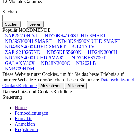
12 Monate Garantie.
Suchen
Populär NORDMENDE
ZAP26510ND-L
ND50KS4100S UHD SMART
ND39S3000H-SMART
ND43KS4500N-UHD SMART
ND43KS4600J-UHD SMART
32LCD TV
ZAP-S210265ND
ND55KFS5600N
HD24N2000H
ND55KS4000J UHD SMART
ND55KFS5700T
GALAXY36X
ND28N2000C
N3202LB
NM3709HDMI
Diese Website nutzt Cookies, um für Sie das beste Erlebnis auf
unserer Website zu ermöglichen. Lesen Sie unsere
Datenschutz- und
Cookie-Richtlinie
Akzeptieren
Ablehnen
Datenschutz- und Cookie-Richtlinie
Steuerung
Home
Fernbedienungen
Kontakte
Anmelden
Registrieren