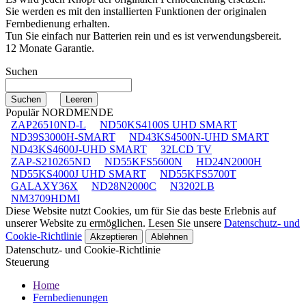
Sie werden es mit den installierten Funktionen der originalen
Fernbedienung erhalten.
Tun Sie einfach nur Batterien rein und es ist verwendungsbereit.
12 Monate Garantie.
Suchen
Populär NORDMENDE
ZAP26510ND-L
ND50KS4100S UHD SMART
ND39S3000H-SMART
ND43KS4500N-UHD SMART
ND43KS4600J-UHD SMART
32LCD TV
ZAP-S210265ND
ND55KFS5600N
HD24N2000H
ND55KS4000J UHD SMART
ND55KFS5700T
GALAXY36X
ND28N2000C
N3202LB
NM3709HDMI
Diese Website nutzt Cookies, um für Sie das beste Erlebnis auf
unserer Website zu ermöglichen. Lesen Sie unsere
Datenschutz- und
Cookie-Richtlinie
Akzeptieren
Ablehnen
Datenschutz- und Cookie-Richtlinie
Steuerung
Home
Fernbedienungen