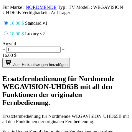
Für Marke :
NORDMENDE
Typ :
TV
Modell :
WEGAVISION-
UHD65B
Verfügbarkeit :
Auf Lager
16.00 $
Standard v1
18.00 $
Luxury v2
Anzahl
−
+
16.00
$
Zum Einkaufswagen hinzufügen
Ersatzfernbedienung für
Nordmende
WEGAVISION-UHD65B
mit all den
Funktionen der originalen
Fernbedienung.
Ersatzfernbedienung für
Nordmende WEGAVISION-UHD65B
mit
all den Funktionen der originalen Fernbedienung.
Es wird jeden Knopf der originalen Fernbedienung ersetzen.