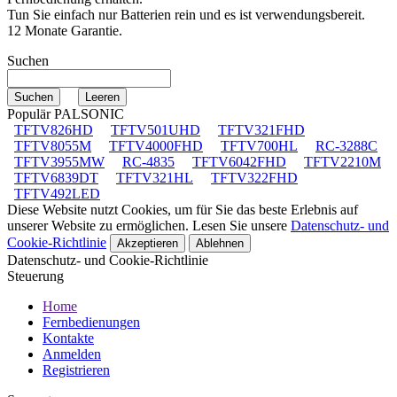
Tun Sie einfach nur Batterien rein und es ist verwendungsbereit.
12 Monate Garantie.
Suchen
Populär PALSONIC
TFTV826HD
TFTV501UHD
TFTV321FHD
TFTV8055M
TFTV4000FHD
TFTV700HL
RC-3288C
TFTV3955MW
RC-4835
TFTV6042FHD
TFTV2210M
TFTV6839DT
TFTV321HL
TFTV322FHD
TFTV492LED
Diese Website nutzt Cookies, um für Sie das beste Erlebnis auf
unserer Website zu ermöglichen. Lesen Sie unsere
Datenschutz- und
Cookie-Richtlinie
Akzeptieren
Ablehnen
Datenschutz- und Cookie-Richtlinie
Steuerung
Home
Fernbedienungen
Kontakte
Anmelden
Registrieren