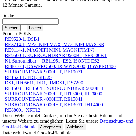
12 Monate Garantie.
Suchen
Populär POLK
RE9520-1, DSB1
RE8214-1, MAGNIFI MAX, MAGNIFI MAX SR
RE9114-1, MAGNIFI MINI, MAGNIFIMINI
RE9500-1, SURROUNDBAR 9500BT, SB9500BT
N1 Surroundbar
RE11951, ES2, ISONIC ES2
RF8010-1, DSWPRO500, DSWPRO600, DSWPRO400
SURROUNDBAR 9000IHT, RE19071
RE1523-1, FR1, SB225
DS1, RF05611, DR1, RMDS1, DS7200
RE15031, RE15041, SURROUNDBAR 5000IHT
SURROUNDBAR 3000IHT, IHT3000, IHT6000
SURROUNDBAR 4000IHT, RE15041
SURROUNDBAR 6000IHT, RE13051, IHT4000
RE88091, XRT12
Diese Website nutzt Cookies, um für Sie das beste Erlebnis auf
unserer Website zu ermöglichen. Lesen Sie unsere
Datenschutz- und
Cookie-Richtlinie
Akzeptieren
Ablehnen
Datenschutz- und Cookie-Richtlinie