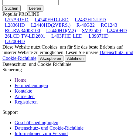
Populär PROLINE
L5579UHD
L4240FHD-LED
L2432HD-LED
L2836HD
L2440HD(2VERS.)
R-46G22
RC1243
RC-RW34003100
L2440HD(V.2)
SVP2500
L2450HD
26LCD TV-LD2601
L403FHD LED
L3937HD
L3200HD
Diese Website nutzt Cookies, um für Sie das beste Erlebnis auf
unserer Website zu ermöglichen. Lesen Sie unsere
Datenschutz- und
Cookie-Richtlinie
Akzeptieren
Ablehnen
Datenschutz- und Cookie-Richtlinie
Steuerung
Home
Fernbedienungen
Kontakte
Anmelden
Registrieren
Support
Geschäftsbedingungen
Datenschutz- und Cookie-Richtlinie
Informationen zum Versand