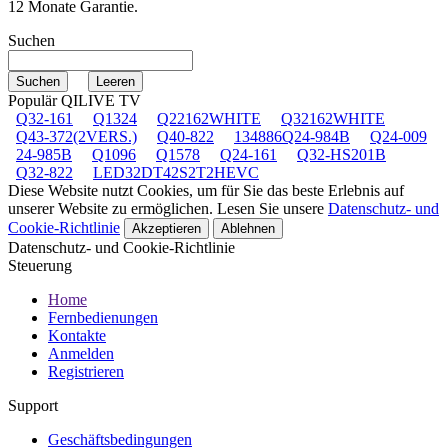
12 Monate Garantie.
Suchen
Populär QILIVE TV
Q32-161
Q1324
Q22162WHITE
Q32162WHITE
Q43-372(2VERS.)
Q40-822
134886Q24-984B
Q24-009
24-985B
Q1096
Q1578
Q24-161
Q32-HS201B
Q32-822
LED32DT42S2T2HEVC
Diese Website nutzt Cookies, um für Sie das beste Erlebnis auf
unserer Website zu ermöglichen. Lesen Sie unsere
Datenschutz- und
Cookie-Richtlinie
Akzeptieren
Ablehnen
Datenschutz- und Cookie-Richtlinie
Steuerung
Home
Fernbedienungen
Kontakte
Anmelden
Registrieren
Support
Geschäftsbedingungen