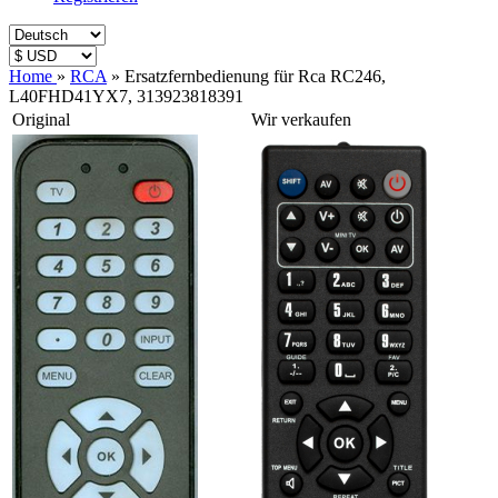
Home
»
RCA
»
Ersatzfernbedienung für Rca RC246,
L40FHD41YX7, 313923818391
Original
Wir verkaufen