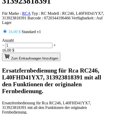
313923818391
Für Marke :
RCA
Typ :
RC
Modell :
RC246, L40FHD41YX7,
313923818391
Barcode :
0720344196466
Verfügbarkeit :
Auf
Lager
16.00 $
Standard v1
Anzahl
−
+
16.00
$
Zum Einkaufswagen hinzufügen
Ersatzfernbedienung für
Rca RC246,
L40FHD41YX7, 313923818391
mit all
den Funktionen der originalen
Fernbedienung.
Ersatzfernbedienung für
Rca RC246, L40FHD41YX7,
313923818391
mit all den Funktionen der originalen
Fernbedienung.