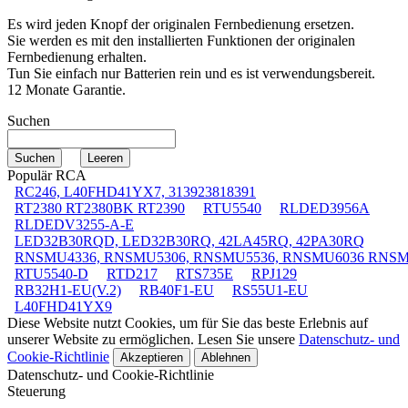
Es wird jeden Knopf der originalen Fernbedienung ersetzen.
Sie werden es mit den installierten Funktionen der originalen
Fernbedienung erhalten.
Tun Sie einfach nur Batterien rein und es ist verwendungsbereit.
12 Monate Garantie.
Suchen
Populär RCA
RC246, L40FHD41YX7, 313923818391
RT2380 RT2380BK RT2390
RTU5540
RLDED3956A
RLDEDV3255-A-E
LED32B30RQD, LED32B30RQ, 42LA45RQ, 42PA30RQ
RNSMU4336, RNSMU5306, RNSMU5536, RNSMU6036 RNS
RTU5540-D
RTD217
RTS735E
RPJ129
RB32H1-EU(V.2)
RB40F1-EU
RS55U1-EU
L40FHD41YX9
Diese Website nutzt Cookies, um für Sie das beste Erlebnis auf
unserer Website zu ermöglichen. Lesen Sie unsere
Datenschutz- und
Cookie-Richtlinie
Akzeptieren
Ablehnen
Datenschutz- und Cookie-Richtlinie
Steuerung