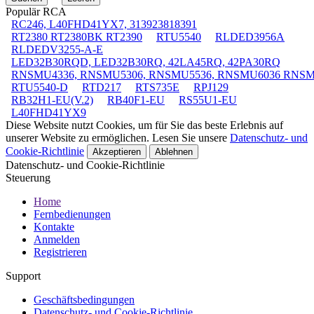
Populär RCA
RC246, L40FHD41YX7, 313923818391
RT2380 RT2380BK RT2390
RTU5540
RLDED3956A
RLDEDV3255-A-E
LED32B30RQD, LED32B30RQ, 42LA45RQ, 42PA30RQ
RNSMU4336, RNSMU5306, RNSMU5536, RNSMU6036 RNS
RTU5540-D
RTD217
RTS735E
RPJ129
RB32H1-EU(V.2)
RB40F1-EU
RS55U1-EU
L40FHD41YX9
Diese Website nutzt Cookies, um für Sie das beste Erlebnis auf
unserer Website zu ermöglichen. Lesen Sie unsere
Datenschutz- und
Cookie-Richtlinie
Akzeptieren
Ablehnen
Datenschutz- und Cookie-Richtlinie
Steuerung
Home
Fernbedienungen
Kontakte
Anmelden
Registrieren
Support
Geschäftsbedingungen
Datenschutz- und Cookie-Richtlinie