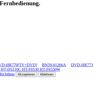
n Fernbedienung.
VD-HR770[TV+DVD]
BN59-01266A
DVD-HR773
 HT-D5210C HT-F6530 HT-F6550W
ichtlinie
Akzeptieren
Ablehnen