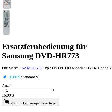
Ersatzfernbedienung für
Samsung DVD-HR773
Für Marke :
SAMSUNG
Typ :
DVD/HDD
Modell :
DVD-HR773
V
16.00 $
Standard v1
Anzahl
−
+
16.00
$
Zum Einkaufswagen hinzufügen