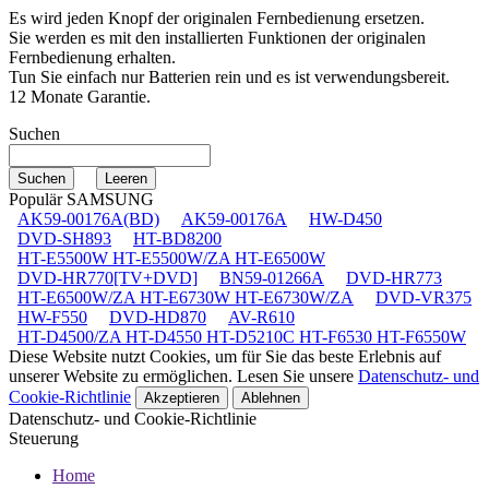
Es wird jeden Knopf der originalen Fernbedienung ersetzen.
Sie werden es mit den installierten Funktionen der originalen
Fernbedienung erhalten.
Tun Sie einfach nur Batterien rein und es ist verwendungsbereit.
12 Monate Garantie.
Suchen
Populär SAMSUNG
AK59-00176A(BD)
AK59-00176A
HW-D450
DVD-SH893
HT-BD8200
HT-E5500W HT-E5500W/ZA HT-E6500W
DVD-HR770[TV+DVD]
BN59-01266A
DVD-HR773
HT-E6500W/ZA HT-E6730W HT-E6730W/ZA
DVD-VR375
HW-F550
DVD-HD870
AV-R610
HT-D4500/ZA HT-D4550 HT-D5210C HT-F6530 HT-F6550W
Diese Website nutzt Cookies, um für Sie das beste Erlebnis auf
unserer Website zu ermöglichen. Lesen Sie unsere
Datenschutz- und
Cookie-Richtlinie
Akzeptieren
Ablehnen
Datenschutz- und Cookie-Richtlinie
Steuerung
Home