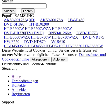
Suchen
Populär SAMSUNG
AK59-00176A(BD)
AK59-00176A
HW-D450
DVD-SH893
HT-BD8200
HT-E5500W HT-E5500W/ZA HT-E6500W
DVD-HR770[TV+DVD]
BN59-01266A
DVD-HR773
HT-E6500W/ZA HT-E6730W HT-E6730W/ZA
DVD-VR375
HW-F550
DVD-HD870
AV-R610
HT-D4500/ZA HT-D4550 HT-D5210C HT-F6530 HT-F6550W
Diese Website nutzt Cookies, um für Sie das beste Erlebnis auf
unserer Website zu ermöglichen. Lesen Sie unsere
Datenschutz- und
Cookie-Richtlinie
Akzeptieren
Ablehnen
Datenschutz- und Cookie-Richtlinie
Steuerung
Home
Fernbedienungen
Kontakte
Anmelden
Registrieren
Support