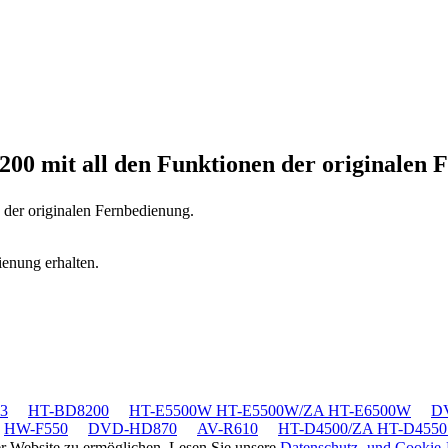
6200
mit all den Funktionen der originalen 
n der originalen Fernbedienung.
ienung erhalten.
3
HT-BD8200
HT-E5500W HT-E5500W/ZA HT-E6500W
D
HW-F550
DVD-HD870
AV-R610
HT-D4500/ZA HT-D4550
rer Website zu ermöglichen. Lesen Sie unsere
Datenschutz- und Cookie-R