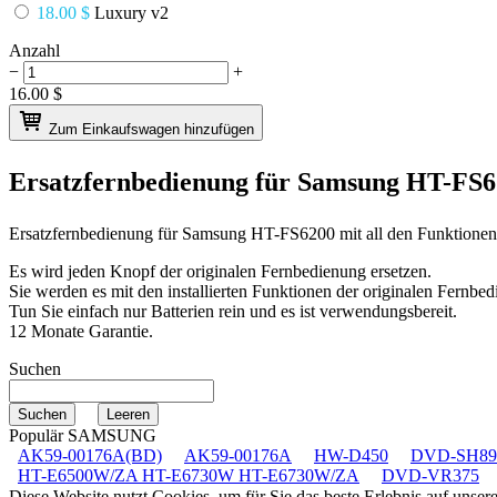
18.00 $
Luxury v2
Anzahl
−
+
16.00
$
Zum Einkaufswagen hinzufügen
Ersatzfernbedienung für
Samsung HT-FS
Ersatzfernbedienung für
Samsung HT-FS6200
mit all den Funktione
Es wird jeden Knopf der originalen Fernbedienung ersetzen.
Sie werden es mit den installierten Funktionen der originalen Fernbed
Tun Sie einfach nur Batterien rein und es ist verwendungsbereit.
12 Monate Garantie.
Suchen
Populär SAMSUNG
AK59-00176A(BD)
AK59-00176A
HW-D450
DVD-SH89
HT-E6500W/ZA HT-E6730W HT-E6730W/ZA
DVD-VR375
Diese Website nutzt Cookies, um für Sie das beste Erlebnis auf unse