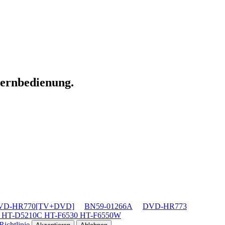
Fernbedienung.
VD-HR770[TV+DVD]
BN59-01266A
DVD-HR773
 HT-D5210C HT-F6530 HT-F6550W
ichtlinie