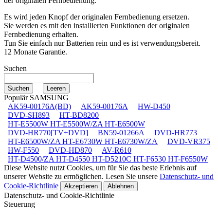
der originalen Fernbedienung.
Es wird jeden Knopf der originalen Fernbedienung ersetzen.
Sie werden es mit den installierten Funktionen der originalen
Fernbedienung erhalten.
Tun Sie einfach nur Batterien rein und es ist verwendungsbereit.
12 Monate Garantie.
Suchen
Populär SAMSUNG
AK59-00176A(BD)
AK59-00176A
HW-D450
DVD-SH893
HT-BD8200
HT-E5500W HT-E5500W/ZA HT-E6500W
DVD-HR770[TV+DVD]
BN59-01266A
DVD-HR773
HT-E6500W/ZA HT-E6730W HT-E6730W/ZA
DVD-VR375
HW-F550
DVD-HD870
AV-R610
HT-D4500/ZA HT-D4550 HT-D5210C HT-F6530 HT-F6550W
Diese Website nutzt Cookies, um für Sie das beste Erlebnis auf
unserer Website zu ermöglichen. Lesen Sie unsere
Datenschutz- und
Cookie-Richtlinie
Akzeptieren
Ablehnen
Datenschutz- und Cookie-Richtlinie
Steuerung