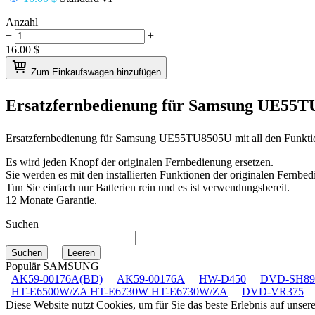
Anzahl
−
+
16.00
$
Zum Einkaufswagen hinzufügen
Ersatzfernbedienung für
Samsung UE55T
Ersatzfernbedienung für
Samsung UE55TU8505U
mit all den Funkt
Es wird jeden Knopf der originalen Fernbedienung ersetzen.
Sie werden es mit den installierten Funktionen der originalen Fernbed
Tun Sie einfach nur Batterien rein und es ist verwendungsbereit.
12 Monate Garantie.
Suchen
Populär SAMSUNG
AK59-00176A(BD)
AK59-00176A
HW-D450
DVD-SH89
HT-E6500W/ZA HT-E6730W HT-E6730W/ZA
DVD-VR375
Diese Website nutzt Cookies, um für Sie das beste Erlebnis auf unse