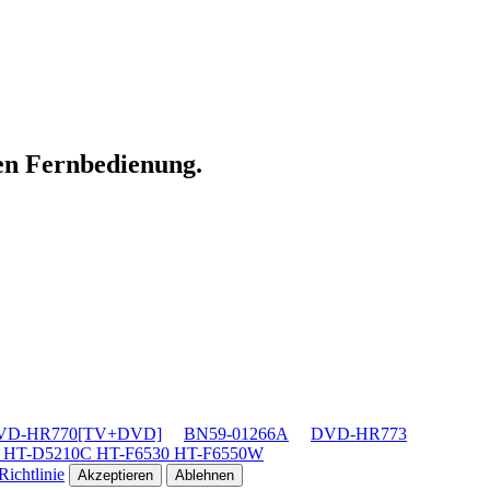
len Fernbedienung.
VD-HR770[TV+DVD]
BN59-01266A
DVD-HR773
 HT-D5210C HT-F6530 HT-F6550W
ichtlinie
Akzeptieren
Ablehnen