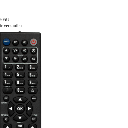
8505U
r verkaufen