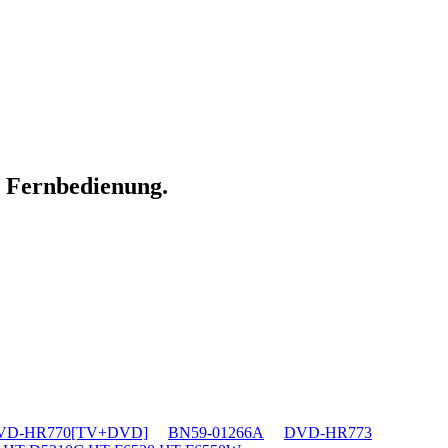
n Fernbedienung.
VD-HR770[TV+DVD]
BN59-01266A
DVD-HR773