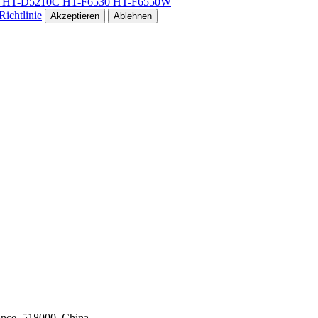
 HT-D5210C HT-F6530 HT-F6550W
ichtlinie
Akzeptieren
Ablehnen
ince, 518000, China