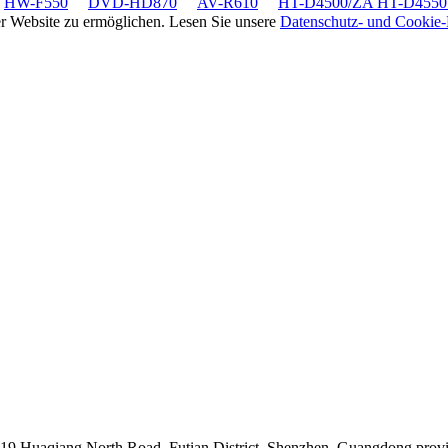
HW-F550
DVD-HD870
AV-R610
HT-D4500/ZA HT-D4550
rer Website zu ermöglichen. Lesen Sie unsere
Datenschutz- und Cookie-R
019 Huaqiang North Road, Futian District, Shenzhen, Guangdong prov