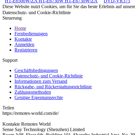
HT-E6500W/ZA HT-E6730W HT-E6730W/ZA
DVD-VR375
Diese Website nutzt Cookies, um für Sie das beste Erlebnis auf unse
Datenschutz- und Cookie-Richtlinie
Steuerung
Home
Fernbedienungen
Kontakte
Anmelden
Registrieren
Support
Geschäftsbedingungen
Datenschutz- und Cookie-Richtlinie
Informationen zum Versand
Rückgabe- und Rückerstattungsrichtlinie
Zahlungsmethoden
Geistige Eigentumsrechte
Teilen
https://remotes-world.com/de/
Kontakte
Remotes World
Sense Say Technology (Shenzhen) Limited
Room A08, Floor 6th, Building 101, Shangbu Industrial Area, No. 3