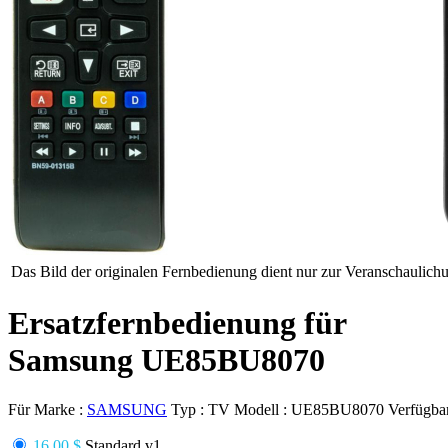
Das Bild der originalen Fernbedienung dient nur zur Veranschaulich
Ersatzfernbedienung für
Samsung UE85BU8070
Für Marke :
SAMSUNG
Typ :
TV
Modell :
UE85BU8070
Verfügbar
16.00 $
Standard v1