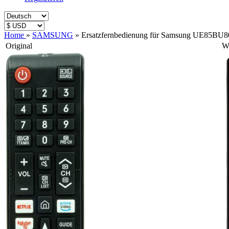
Home
»
SAMSUNG
»
Ersatzfernbedienung für Samsung UE85BU8
Original
Wi