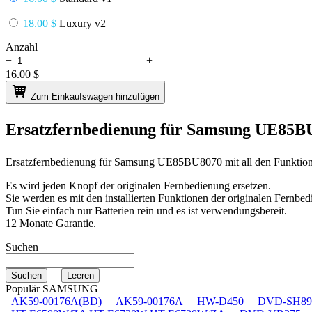
18.00 $
Luxury v2
Anzahl
−
+
16.00
$
Zum Einkaufswagen hinzufügen
Ersatzfernbedienung für
Samsung UE85B
Ersatzfernbedienung für
Samsung UE85BU8070
mit all den Funktio
Es wird jeden Knopf der originalen Fernbedienung ersetzen.
Sie werden es mit den installierten Funktionen der originalen Fernbed
Tun Sie einfach nur Batterien rein und es ist verwendungsbereit.
12 Monate Garantie.
Suchen
Populär SAMSUNG
AK59-00176A(BD)
AK59-00176A
HW-D450
DVD-SH89