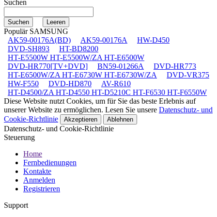
Suchen
Populär SAMSUNG
AK59-00176A(BD)
AK59-00176A
HW-D450
DVD-SH893
HT-BD8200
HT-E5500W HT-E5500W/ZA HT-E6500W
DVD-HR770[TV+DVD]
BN59-01266A
DVD-HR773
HT-E6500W/ZA HT-E6730W HT-E6730W/ZA
DVD-VR375
HW-F550
DVD-HD870
AV-R610
HT-D4500/ZA HT-D4550 HT-D5210C HT-F6530 HT-F6550W
Diese Website nutzt Cookies, um für Sie das beste Erlebnis auf
unserer Website zu ermöglichen. Lesen Sie unsere
Datenschutz- und
Cookie-Richtlinie
Akzeptieren
Ablehnen
Datenschutz- und Cookie-Richtlinie
Steuerung
Home
Fernbedienungen
Kontakte
Anmelden
Registrieren
Support