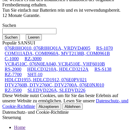
Fernbedienung erhalten.
Tun Sie einfach nur Batterien rein und es ist verwendungsbereit.
12 Monate Garantie.
Suchen
Populär SANSUI
076R0HQ010, 076R0HQ01A, VRDVD4005
RS-1070
COM311ADA, COM0960A, MVT2138B, COM0961B
C-1000
RZ-3000
VCR4510C, 076N0EA040, VCR4510E, VHF6010B
RS-2000
HDLCD3210A, HDLCD3212A
RS-S138
RZ-7700
SHT-10
HDLCD1955, HDLCD1912, 076E0PV021
DTV2760B, DTV2760C, DTV2700A, 076E0NJ010
RZ-3500
SLEDVD226A, SLEDVD226
Diese Website nutzt Cookies, um für Sie das beste Erlebnis auf
unserer Website zu ermöglichen. Lesen Sie unsere
Datenschutz- und
Cookie-Richtlinie
Akzeptieren
Ablehnen
Datenschutz- und Cookie-Richtlinie
Steuerung
Home