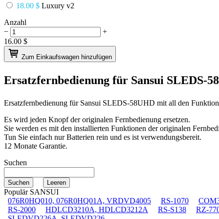
18.00 $
Luxury v2
Anzahl
−
+
16.00
$
Zum Einkaufswagen hinzufügen
Ersatzfernbedienung für
Sansui SLEDS-
Ersatzfernbedienung für
Sansui SLEDS-58UHD
mit all den Funktio
Es wird jeden Knopf der originalen Fernbedienung ersetzen.
Sie werden es mit den installierten Funktionen der originalen Fernbed
Tun Sie einfach nur Batterien rein und es ist verwendungsbereit.
12 Monate Garantie.
Suchen
Populär SANSUI
076R0HQ010, 076R0HQ01A, VRDVD4005
RS-1070
COM3
RS-2000
HDLCD3210A, HDLCD3212A
RS-S138
RZ-77
SLEDVD226A, SLEDVD226