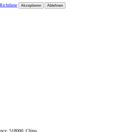
ichtlinie
Akzeptieren
Ablehnen
ince, 518000, China