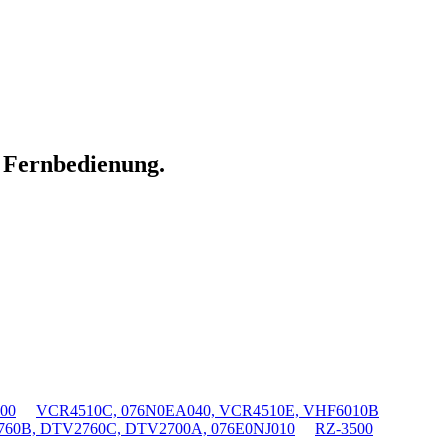
n Fernbedienung.
00
VCR4510C, 076N0EA040, VCR4510E, VHF6010B
60B, DTV2760C, DTV2700A, 076E0NJ010
RZ-3500