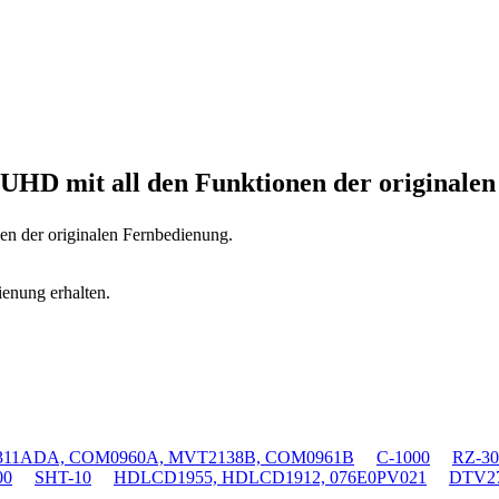
58UHD
mit all den Funktionen der originale
nen der originalen Fernbedienung.
ienung erhalten.
11ADA, COM0960A, MVT2138B, COM0961B
C-1000
RZ-30
00
SHT-10
HDLCD1955, HDLCD1912, 076E0PV021
DTV27