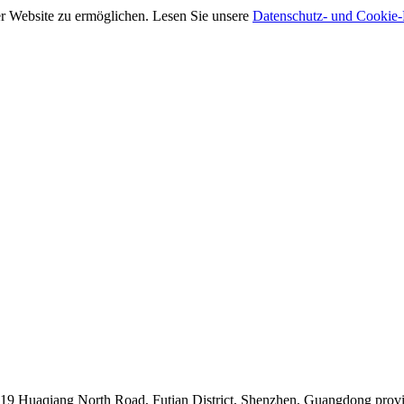
rer Website zu ermöglichen. Lesen Sie unsere
Datenschutz- und Cookie-R
019 Huaqiang North Road, Futian District, Shenzhen, Guangdong prov