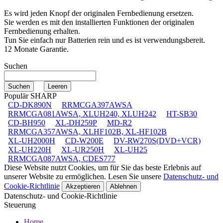
Es wird jeden Knopf der originalen Fernbedienung ersetzen.
Sie werden es mit den installierten Funktionen der originalen
Fernbedienung erhalten.
Tun Sie einfach nur Batterien rein und es ist verwendungsbereit.
12 Monate Garantie.
Suchen
Populär SHARP
CD-DK890N
RRMCGA397AWSA
RRMCGA081AWSA, XLUH240, XLUH242
HT-SB30
CD-BH950
XL-DH259P
MD-R2
RRMCGA357AWSA, XLHF102B, XL-HF102B
XL-UH2000H
CD-W200E
DV-RW270S(DVD+VCR)
XL-UH220H
XL-UR250H
XL-UH25
RRMCGA087AWSA, CDES777
Diese Website nutzt Cookies, um für Sie das beste Erlebnis auf
unserer Website zu ermöglichen. Lesen Sie unsere
Datenschutz- und
Cookie-Richtlinie
Akzeptieren
Ablehnen
Datenschutz- und Cookie-Richtlinie
Steuerung
Home