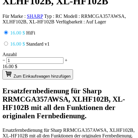
XLHF102B, XL-HF102B
Für Marke :
SHARP
Typ :
RC
Modell :
RRMCGA357AWSA,
XLHF102B, XL-HF102B
Verfügbarkeit :
Auf Lager
16.00 $
HiFi
16.00 $
Standard v1
Anzahl
−
+
16.00
$
Zum Einkaufswagen hinzufügen
Ersatzfernbedienung für
Sharp
RRMCGA357AWSA, XLHF102B, XL-
HF102B
mit all den Funktionen der
originalen Fernbedienung.
Ersatzfernbedienung für
Sharp RRMCGA357AWSA, XLHF102B,
XL-HF102B
mit all den Funktionen der originalen Fernbedienung.