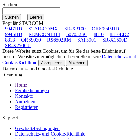
Suchen
Populär STARCOM
9947HD
STAR-COMX
SR-X3100
ORS9945HD
9945HD
REMCON1313
507032SC
8810
8810ED2
8813
ORS9930
RS6502RM
SAT3901
SR-X1500D
SR-X250CU
Diese Website nutzt Cookies, um für Sie das beste Erlebnis auf
unserer Website zu ermöglichen. Lesen Sie unsere
Datenschutz- und
Cookie-Richtlinie
Akzeptieren
Ablehnen
Datenschutz- und Cookie-Richtlinie
Steuerung
Home
Fernbedienungen
Kontakte
Anmelden
Registrieren
Support
Geschäftsbedingungen
Datenschutz- und Cookie-Richtlinie