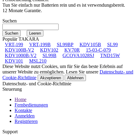
Tun Sie einfach nur Batterien rein und es ist verwendungsbereit.
12 Monate Garantie.
Suchen
Populär TAKARA
VRT-199
VRT-199B
SL99BP
KDV105B
SL99
KDV100B-V2
KDV102
KV70R
15-03-C-079
KDV1000B-V2
SL99B
GCOVA1028SJ
TND15W
KDV101
MSL210
Diese Website nutzt Cookies, um für Sie das beste Erlebnis auf
unserer Website zu ermöglichen. Lesen Sie unsere
Datenschutz- und
Cookie-Richtlinie
Akzeptieren
Ablehnen
Datenschutz- und Cookie-Richtlinie
Steuerung
Home
Fernbedienungen
Kontakte
Anmelden
Registrieren
Support