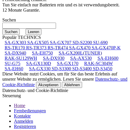
Tun Sie einfach nur Batterien rein und es ist verwendungsbereit.
12 Monate Garantie.
Suchen
Populär TECHNICS
SA-GX303 SA-GX505 SA-GX707 SD-S2200 SU-690
RS-TR170 RS-TR373 RS-TR474 SA-GX470 SA-GX470P-K
SA-DX940
SA-EH750
SA-GX200L(TUNER)
RAK-SU129WH
SA-DX930
SA-AX530
SA-EH600
SU-G75
SA-GX130D
SA-GX170
RAK-SC304W
SA-EH60
SA-GX330 SD-S3300 SD-S3400 SD-S3450
Diese Website nutzt Cookies, um für Sie das beste Erlebnis auf
unserer Website zu ermöglichen. Lesen Sie unsere
Datenschutz- und
Cookie-Richtlinie
Akzeptieren
Ablehnen
Datenschutz- und Cookie-Richtlinie
Steuerung
Home
Fernbedienungen
Kontakte
Anmelden
Registrieren