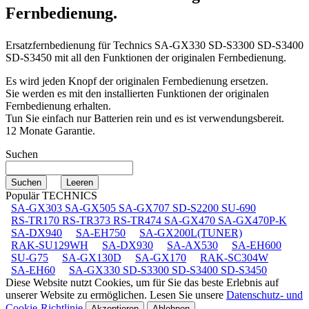
Fernbedienung.
Ersatzfernbedienung für
Technics SA-GX330 SD-S3300 SD-S3400
SD-S3450
mit all den Funktionen der originalen Fernbedienung.
Es wird jeden Knopf der originalen Fernbedienung ersetzen.
Sie werden es mit den installierten Funktionen der originalen
Fernbedienung erhalten.
Tun Sie einfach nur Batterien rein und es ist verwendungsbereit.
12 Monate Garantie.
Suchen
Populär TECHNICS
SA-GX303 SA-GX505 SA-GX707 SD-S2200 SU-690
RS-TR170 RS-TR373 RS-TR474 SA-GX470 SA-GX470P-K
SA-DX940
SA-EH750
SA-GX200L(TUNER)
RAK-SU129WH
SA-DX930
SA-AX530
SA-EH600
SU-G75
SA-GX130D
SA-GX170
RAK-SC304W
SA-EH60
SA-GX330 SD-S3300 SD-S3400 SD-S3450
Diese Website nutzt Cookies, um für Sie das beste Erlebnis auf
unserer Website zu ermöglichen. Lesen Sie unsere
Datenschutz- und
Cookie-Richtlinie
Akzeptieren
Ablehnen