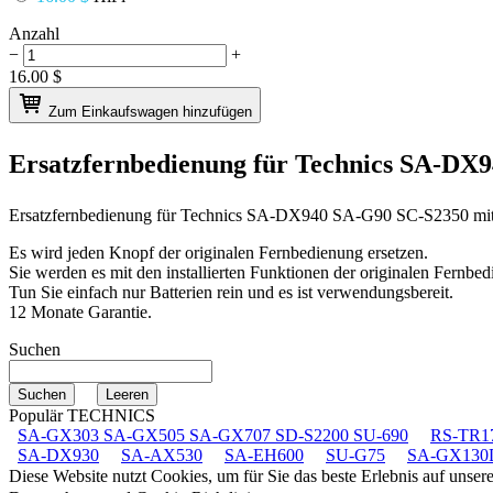
Anzahl
−
+
16.00
$
Zum Einkaufswagen hinzufügen
Ersatzfernbedienung für
Technics SA-DX9
Ersatzfernbedienung für
Technics SA-DX940 SA-G90 SC-S2350
mi
Es wird jeden Knopf der originalen Fernbedienung ersetzen.
Sie werden es mit den installierten Funktionen der originalen Fernbed
Tun Sie einfach nur Batterien rein und es ist verwendungsbereit.
12 Monate Garantie.
Suchen
Populär TECHNICS
SA-GX303 SA-GX505 SA-GX707 SD-S2200 SU-690
RS-TR1
SA-DX930
SA-AX530
SA-EH600
SU-G75
SA-GX130
Diese Website nutzt Cookies, um für Sie das beste Erlebnis auf unse