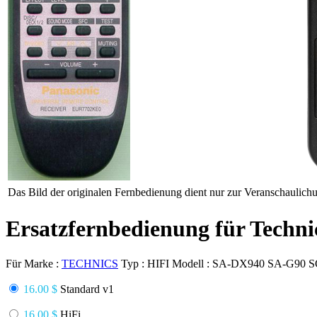
Das Bild der originalen Fernbedienung dient nur zur Veranschaulich
Ersatzfernbedienung für Tech
Für Marke :
TECHNICS
Typ :
HIFI
Modell :
SA-DX940 SA-G90 S
16.00 $
Standard v1
16.00 $
HiFi