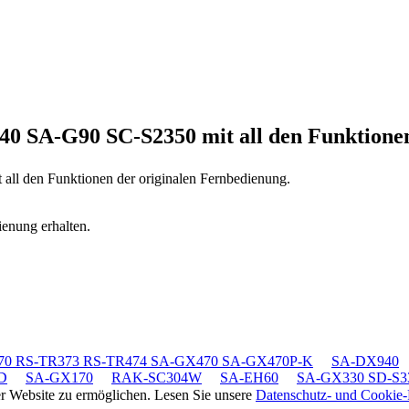
40 SA-G90 SC-S2350
mit all den Funktione
t all den Funktionen der originalen Fernbedienung.
ienung erhalten.
70 RS-TR373 RS-TR474 SA-GX470 SA-GX470P-K
SA-DX940
D
SA-GX170
RAK-SC304W
SA-EH60
SA-GX330 SD-S33
rer Website zu ermöglichen. Lesen Sie unsere
Datenschutz- und Cookie-R