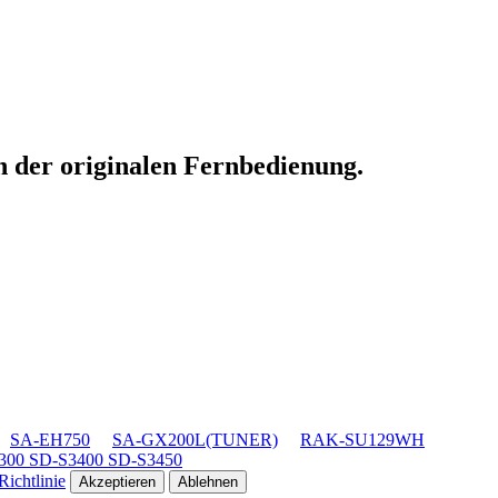
n der originalen Fernbedienung.
SA-EH750
SA-GX200L(TUNER)
RAK-SU129WH
00 SD-S3400 SD-S3450
ichtlinie
Akzeptieren
Ablehnen