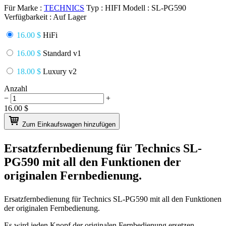
Für Marke :
TECHNICS
Typ :
HIFI
Modell :
SL-PG590
Verfügbarkeit :
Auf Lager
16.00 $
HiFi
16.00 $
Standard v1
18.00 $
Luxury v2
Anzahl
−
+
16.00
$
Zum Einkaufswagen hinzufügen
Ersatzfernbedienung für
Technics SL-
PG590
mit all den Funktionen der
originalen Fernbedienung.
Ersatzfernbedienung für
Technics SL-PG590
mit all den Funktionen
der originalen Fernbedienung.
Es wird jeden Knopf der originalen Fernbedienung ersetzen.