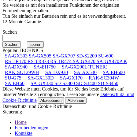
Sie werden es mit den installierten Funktionen der originalen
Fernbedienung erhalten.
Tun Sie einfach nur Batterien rein und es ist verwendungsbereit.
12 Monate Garantie.
Suchen
Populär TECHNICS
SA-GX303 SA-GX505 SA-GX707 SD-S2200 SU-690
RS-TR170 RS-TR373 RS-TR474 SA-GX470 SA-GX470P-K
SA-DX940
SA-EH750
SA-GX200L(TUNER)
RAK-SU129WH
SA-DX930
SA-AX530
SA-EH600
SU-G75
SA-GX130D
SA-GX170
RAK-SC304W
SA-EH60
SA-GX330 SD-S3300 SD-S3400 SD-S3450
Diese Website nutzt Cookies, um für Sie das beste Erlebnis auf
unserer Website zu ermöglichen. Lesen Sie unsere
Datenschutz- und
Cookie-Richtlinie
Akzeptieren
Ablehnen
Datenschutz- und Cookie-Richtlinie
Steuerung
Home
Fernbedienungen
Kontakte