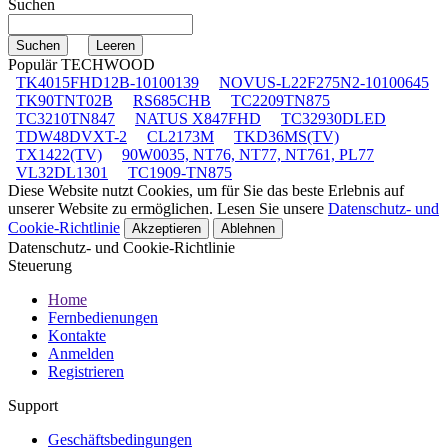
Suchen
Populär TECHWOOD
TK4015FHD12B-10100139
NOVUS-L22F275N2-10100645
TK90TNT02B
RS685CHB
TC2209TN875
TC3210TN847
NATUS X847FHD
TC32930DLED
TDW48DVXT-2
CL2173M
TKD36MS(TV)
TX1422(TV)
90W0035, NT76, NT77, NT761, PL77
VL32DL1301
TC1909-TN875
Diese Website nutzt Cookies, um für Sie das beste Erlebnis auf
unserer Website zu ermöglichen. Lesen Sie unsere
Datenschutz- und
Cookie-Richtlinie
Akzeptieren
Ablehnen
Datenschutz- und Cookie-Richtlinie
Steuerung
Home
Fernbedienungen
Kontakte
Anmelden
Registrieren
Support
Geschäftsbedingungen