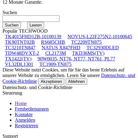
12 Monate Garantie.
Suchen
Populär TECHWOOD
TK4015FHD12B-10100139
NOVUS-L22F275N2-10100645
TK90TNT02B
RS685CHB
TC2209TN875
TC3210TN847
NATUS X847FHD
TC32930DLED
TDW48DVXT-2
CL2173M
TKD36MS(TV)
TX1422(TV)
90W0035, NT76, NT77, NT761, PL77
VL32DL1301
TC1909-TN875
Diese Website nutzt Cookies, um für Sie das beste Erlebnis auf
unserer Website zu ermöglichen. Lesen Sie unsere
Datenschutz- und
Cookie-Richtlinie
Akzeptieren
Ablehnen
Datenschutz- und Cookie-Richtlinie
Steuerung
Home
Fernbedienungen
Kontakte
Anmelden
Registrieren
Support